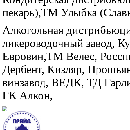
пекарь),ТМ Улыбка (Слав
Алкогольная дистрибьюц
ликероводочный завод, К
Евровин,ТМ Велес, Россп
Дербент, Кизляр, Прошья
винзавод, ВЕДК, ТД Гарл
ГК Алкон,