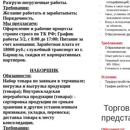
Разгрузо-погрузочные работы.
спецификаций;
·
Поиск и закуп торг
Требования:
технологического 
Желание работать и зарабатывать;
·
Завоз, установка о
Порядочность.
(магазинам) соглас
·
Ввод в эксплуатаци
Мы предлагаем:
на объектах;
Оформление и рабочие процессы
·
Своевременность о
строим строго по ТК РФ; График
·
Обеспечение до
работы 5/2, с 8:00 до 17:00; Питание за
Требования:
счет компании;
Заработная плата от
·
Образование ср
18000 руб.;
служебный транспорт из г.
техническое;
Барнаула,
скидки от корпоративных
·
Опыт работы в зак
партнеров.
·
Уверенный пользова
MS Office;
·
Готовность к кома
НАБОРЩИК
Обязанности:
Условия:
Набор товара по заявкам в терминале;
·
Трудоустройств
погрузка и выгрузка продукции
·
График работы 5/
(товара);
Внутрискладская
переработка продукции (товара): -
сортировка продукции по срокам
Торго
хранения и другим установленным
признакам, укладка, переноска;
предст
доставка товара к месту
консолидации.
Требования:
Обязанности: