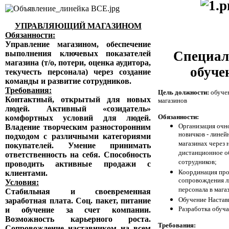
УПРАВЛЯЮЩИЙ МАГАЗИНОМ
Обязанности:
Управление магазином, обеспечение
Специал
выполнения ключевых показателей
магазина (т/о, потери, оценка аудитора,
обуче
текучесть персонала) через создание
команды и развитие сотрудников.
Требования:
Цель должности:
обуче
Контактный, открытый для новых
магазинов
людей. Активный «созидатель»
Обязанности:
комфортных условий для людей.
Организация очн
Владение творческим разносторонним
новичков - линей
подходом с различными категориями
магазинах через 
покупателей. Умение принимать
дистанционное о
ответственность на себя. Способность
сотрудников;
проводить активные продажи с
Координация про
клиентами.
сопровождения л
Условия:
персонала в мага
Стабильная и своевременная
Обучение Настав
заработная плата. Соц. пакет, питание
Разработка обуч
и обучение за счет компании.
Возможность карьерного роста.
Требования:
Сопровождение наставником на всем