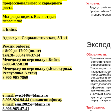
профессионального и карьерного
Условия:
·
роста.
Трудоустройств
·
График работы 5/
(ненормирован
Мы рады видеть Вас в отделе
персонала:
г. Бийск
Адрес: ул. Социалистическая, 5/1 к1
Экспед
Режим работы:
с 8:00 до 17:00 (пн-пт)
Обязанности:
Тел.:8-(3854) 44-37-14
·
Принимает това
Менеджер по персоналу г.Бийск
соответствии с
8-903-072-8138
сопроводитель
·
Менеджер по персоналу (г.Белокуриха,
Сопровождает т
назначения, о
Республика Алтай)
необходимый р
8-906-965-7869
сохранность их
транспортировк
·
Сдает доставле
оформляет пр
документацию.
·
Участвует в сос
e-mail:
ovp1446@tdanix.ru
других докумен
8-905-924-94-44 (вакансии офиса).
порчу товара и 
e-mail:
ssm19825@tdanix.ru
Требования:
8-906-965-47-41