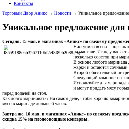
Контакты
Торговый Двор Аникс
→
Новости
→
Уникальное предложение 
Уникальное предложение для 
Сегодня, 15 мая, в магазинах «Аникс» по свежему предлож
Наступила весна – пора акт
на мангале. Итак, у вас ес
несколько советов при мар
В основе любого маринада 
жарки и остаются сочными 
Второй обязательный ингред
Следующий компонент шашл
Используйте для маринада к
и могут придать мясу горьк
перед подачей на стол.
Как долго мариновать? На самом деле, чтобы хорошо замаринов
мясо в маринаде дольше 6 часов.
Завтра же, 16 мая, в магазинах «Аникс» по свежему предло
скидка 15% на плодоовощные консервы.