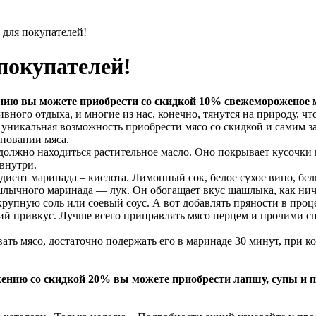
для покупателей!
покупателей!
ению вы можете приобрести со скидкой 10% свежемороженое 
ивного отдыха, и многие из нас, конечно, тянутся на природу, ч
ть уникальная возможность приобрести мясо со скидкой и самим з
иновании мяса.
должно находиться растительное масло. Оно покрывает кусочки 
внутри.
иент маринада – кислота. Лимонный сок, белое сухое вино, белы
ычного маринада — лук. Он обогащает вкус шашлыка, как ничт
рупную соль или соевый соус. А вот добавлять пряности в проц
ий привкус. Лучше всего приправлять мясо перцем и прочими сп
ать мясо, достаточно подержать его в маринаде 30 минут, при к
жению со скидкой 20% вы можете приобрести лапшу, супы и п