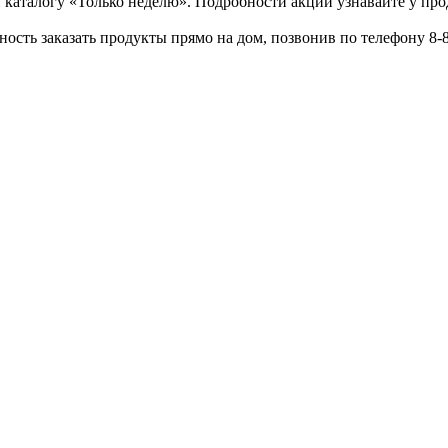
аталогу «Только неделю». Подробности акций узнавайте у прода
сть заказать продукты прямо на дом, позвонив по телефону 8-80