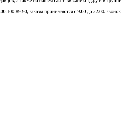
вцов, а также на нашем сайте ввв.аникстд.ру и в группе
0-100-89-90, заказы принимаются с 9:00 до 22:00. звонок