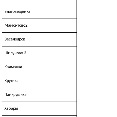
Благовещенка
Мамонтово2
Веселоярск
Шипуново 3
Калманка
Крутиха
Панкрушиха
Хабары