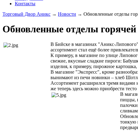
Контакты
Торговый Двор Аникс
→
Новости
→
Обновленные отделы гор
Обновленные отделы горячей
В Бийске в магазинах "Аникс-Липового"
ассортимент стал ещё более привлекате
К примеру, в магазине по улице Липово
свежие, вкусные сладкие пироги: Бабуш
изделия, к примеру, пирожное картошка
В магазине "Экспресс", кроме разнообр
вынимают из печи новинки – хлеб Шотл
Ассортимент расширился тремя видами и
же теперь здесь можно приобрести тесто 
В магаз
пиццы, 
палочки,
сливкам
Обновле
тонкую 
предвар