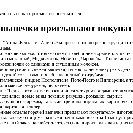
ячей выпечки приглашают покупателей
 выпечки приглашают покупат
, "Аникс-Белла" и "Аникс-Экспресс" прошли реконструкции отде
льным.
го
раньше выпекали только свежий хлеб и некоторые виды выпечк
кин сметанный, Медвежонок, Новинка, Чародейка, Тропиканка с
, корзиночки со сливками и сгущенным молоком.
азной вкусной и свежей
выпечки, теперь по нескольку раз в день
андский со злаками и хлеб Пшеничный с отрубями.
тальянской пиццы: Неополитана, Поло-Песто и Пипперони, а т
для мантов, чебуреков, пельменей.
ине "Белла" ассортимент расширился четырьмя видами итальянс
появились новые виды печенья: ракушки, ромашки, сырные
 домашнее с орехом, - а так же три вида пирожных: корзиночка 
и, картошка и эклер.
нные отделы горячей выпечки предлагают покупателям изготов
итальянскую пиццу с разными начинками всего за 15 минут прямо
ительный заказ на любое тесто, сладкие пироги, караваи и други