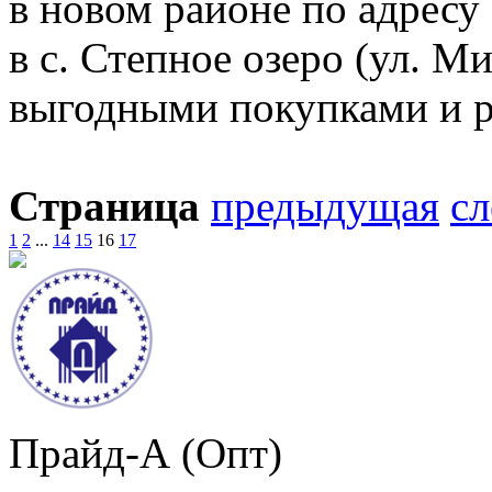
в новом районе по адресу
в с. Степное озеро (ул. М
выгодными покупками и 
Страница
предыдущая
с
1
2
...
14
15
16
17
Прайд-А (Опт)