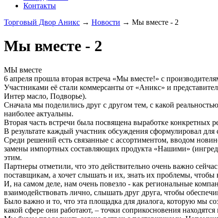
Контакты
Торговый Двор Аникс
→
Новости
→
Мы вместе - 2
Мы вместе - 2
МЫ вместе
6 апреля прошла вторая встреча «Мы вместе!» с производител
Участниками её стали коммерсанты от «Аникс» и представител
Интер масло, Подворье).
Сначала мы поделились друг с другом тем, с какой реальность
наиболее актуальны.
Вторая часть встречи была посвящена выработке конкретных р
В результате каждый участник обсуждения сформулировал для се
Среди решений есть связанные с ассортиментом, вводом новино
замены импортных составляющих продукта «Нашими» (ингредиен
этим.
Партнеры отметили, что это действительно очень важно сейчас 
поставщикам, а хочет слышать и их, знать их проблемы, чтобы в
И, на самом деле, нам очень повезло - как региональные компа
взаимодействовать лично, слышать друг друга, чтобы обеспечи
Было важно и то, что эта площадка для диалога, которую мы со
какой сфере они работают, – точки соприкосновения находятся 