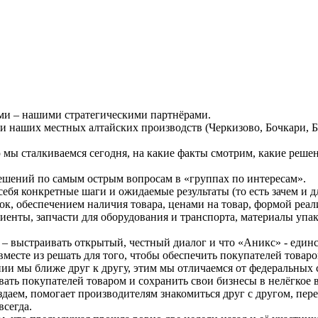
ями – нашими стратегическими партнёрами.
и наших местных алтайских производств (Черкизово, Бочкари, 
ю мы сталкиваемся сегодня, на какие факты смотрим, какие реше
ешений по самым острым вопросам в «группах по интересам».
бя конкретные шаги и ожидаемые результаты (то есть зачем и дл
к, обеспечением наличия товара, ценами на товар, формой реали
ты, запчасти для оборудования и транспорта, материалы упаков
– выстраивать открытый, честный диалог и что «Аникс» - единст
месте из решать для того, чтобы обеспечить покупателей товаром
нии мы ближе друг к другу, этим мы отличаемся от федеральных 
вать покупателей товаром и сохранить свои бизнесы в нелёгкое 
здаем, помогает производителям знакомиться друг с другом, пере
всегда.