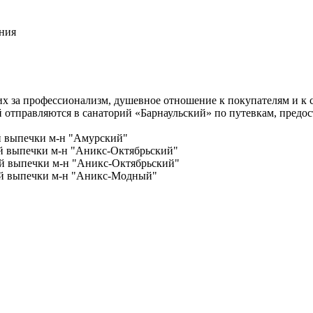
ания
 за профессионализм, душевное отношение к покупателям и к сво
й отправляются в санаторий «Барнаульский» по путевкам, предо
й выпечки м-н "Амурский"
ей выпечки м-н "Аникс-Октябрьский"
ей выпечки м-н "Аникс-Октябрьский"
ей выпечки м-н "Аникс-Модный"