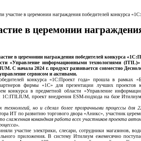
и участие в церемонии награждения победителей конкурса «1С
астие в церемонии награждени
астие в церемонии награждения победителей конкурса «1С:П
асти «Управление информационными технологиями (ITIL)»
UM. С начала 2024 г. продукт развивается совместно Десно
управление сервисом и активами.
едителей конкурса «1С:Проект года» прошла в рамках «Би
артнеров фирмы «1С» для презентации лучших проектов к
лем конкурса в предметной области «Управление информаци
м 1С:ITILIUM, проект внедрения ESM-подхода на базе Итилиу
ехнологий, но и сделал более прозрачными процессы для 22
тора ИТ по развитию торгового двора «Аникс», участник цере
то слаженная командная работа всех участников проекта автом
роцесса».
яли участие электрики, слесари, сотрудники магазинов, вод
льного приложения. В систему Итилиум ежемесячно поступает