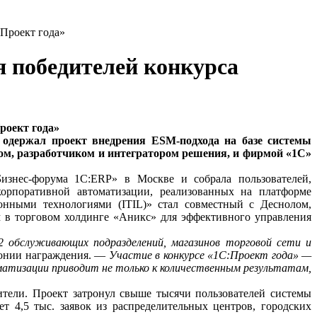
:Проект года»
я победителей конкурса
роект года»
 одержал проект внедрения ESM-подхода на базе системы
лом, разработчиком и интегратором решения, и фирмой «1С»
знес-форума 1С:ERP» в Москве и собрала пользователей,
орпоративной автоматизации, реализованных на платформе
онными технологиями (ITIL)» стал совместный с Деснолом,
м в торговом холдинге «Аникс» для эффективного управления
 обслуживающих подразделений, магазинов торговой сети и
монии награждения. —
Участие в конкурсе «1С:Проект года» —
атизации приводит не только к количественным результатам,
ители. Проект затронул свыше тысячи пользователей системы
 4,5 тыс. заявок из распределительных центров, городских