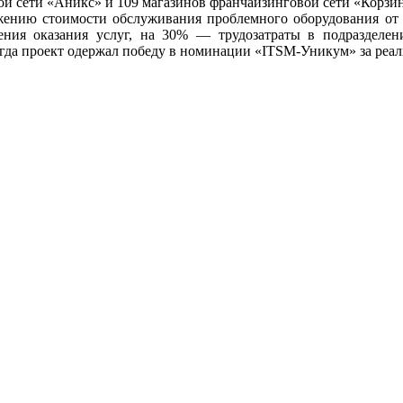
вой сети «Аникс» и 109 магазинов франчайзинговой сети «Корзи
ению стоимости обслуживания проблемного оборудования от 1
ения оказания услуг, на 30% — трудозатраты в подразделе
огда проект одержал победу в номинации «ITSM-Уникум» за реали