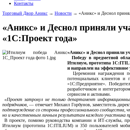
Контакты
Торговый Двор Аникс
→
Новости
→
«Аникс» и Деснол принял
«Аникс» и Деснол приняли уч
«1С:Проект года»
«Аникс» и Деснол приняли уч
Победу в предметной обл
Итилиум, прототипа 1С:ITILI
и направлен на эффективное 
Церемония награждения поб
потенциальных клиентов и п
«1С:Предприятие». Победите
разработчиком и интеграторо
сервисом и активами.
«Проект затронул не только департамент информационных т
подрядчиков,
— отмечает Михаил Горбунов, заместитель дирек
подтверждение со стороны профессионального сообщества, ч
но и качественным личным результатам каждого участника п
В проекте, помимо руководства компании и ИТ-службы, прин
Итилиум (прототипа 1С:ITILIUM) и 350 пользователей моби