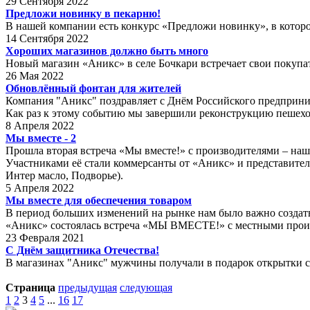
29 Сентября 2022
Предложи новинку в пекарню!
В нашей компании есть конкурс «Предложи новинку», в которо
14 Сентября 2022
Хороших магазинов должно быть много
Новый магазин «Аникс» в селе Бочкари встречает свои покупат
26 Мая 2022
Обновлённый фонтан для жителей
Компания "Аникс" поздравляет с Днём Российского предприни
Как раз к этому событию мы завершили реконструкцию пешехо
8 Апреля 2022
Мы вместе - 2
Прошла вторая встреча «Мы вместе!» с производителями – на
Участниками её стали коммерсанты от «Аникс» и представител
Интер масло, Подворье).
5 Апреля 2022
Мы вместе для обеспечения товаром
В период больших изменений на рынке нам было важно создать 
«Аникс» состоялась встреча «МЫ ВМЕСТЕ!» с местными прои
23 Февраля 2021
С Днём защитника Отечества!
В магазинах "Аникс" мужчины получали в подарок открытки с
Страница
предыдущая
следующая
1
2
3
4
5
...
16
17