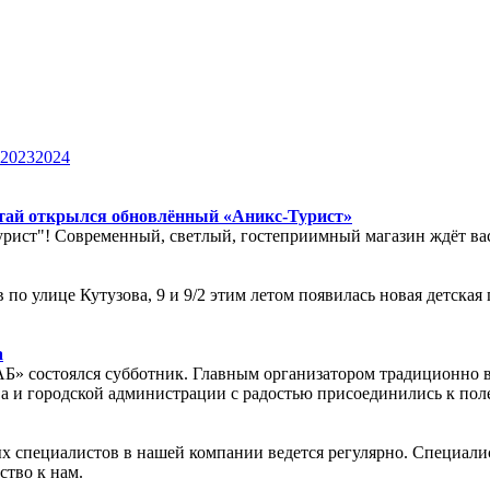
2023
2024
тай открылся обновлённый «Аникс-Турист»
рист"! Современный, светлый, гостеприимный магазин ждёт вас 
в по улице Кутузова, 9 и 9/2 этим летом появилась новая детск
а
 «АБ» состоялся субботник. Главным организатором традиционн
ва и городской администрации с радостью присоединились к поле
ых специалистов в нашей компании ведется регулярно. Специали
ство к нам.