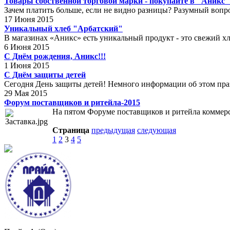
Товары собственной торговой марки - покупайте в "Аникс"
Зачем платить больше, если не видно разницы? Разумный вопрос
17 Июня 2015
Уникальный хлеб "Арбатский"
В магазинах «Аникс» есть уникальный продукт - это свежий хле
6 Июня 2015
С Днём рождения, Аникс!!!
1 Июня 2015
С Днём защиты детей
Сегодня День защиты детей! Немного информации об этом праз
29 Мая 2015
Форум поставщиков и ритейла-2015
На пятом Форуме поставщиков и ритейла коммер
Страница
предыдущая
следующая
1
2
3
4
5